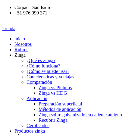
Corpac - San Isidro
+51 976 990 371
Tienda
inicio
Nosotros
Rubros
Zinga
¿Qué es zinga?
¿Cómo funciona?
¿Cómo se puede usar?
Características y ventajas
Comparación
Zinga vs Pinturas
Zinga vs HDG
Aplicación
Preparación superficial
Métodos de aplicación
Zinga sobre galvanizado en caliente antiguo
Recubrir Zinga
Certificados
Productos zinga