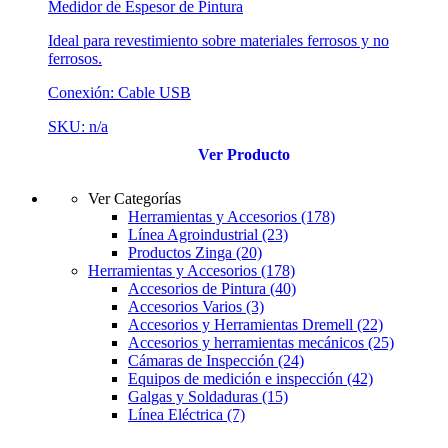
Medidor de Espesor de Pintura
Ideal para revestimiento sobre materiales ferrosos y no
ferrosos.
Conexión: Cable USB
SKU: n/a
Ver Producto
Ver Categorías
Herramientas y Accesorios
(178)
Línea Agroindustrial
(23)
Productos Zinga
(20)
Herramientas y Accesorios
(178)
Accesorios de Pintura
(40)
Accesorios Varios
(3)
Accesorios y Herramientas Dremell
(22)
Accesorios y herramientas mecánicos
(25)
Cámaras de Inspección
(24)
Equipos de medición e inspección
(42)
Galgas y Soldaduras
(15)
Línea Eléctrica
(7)