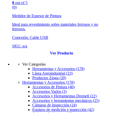
0
out of 5
(0)
Medidor de Espesor de Pintura
Ideal para revestimiento sobre materiales ferrosos y no
ferrosos.
Conexión: Cable USB
SKU: n/a
Ver Producto
Ver Categorías
Herramientas y Accesorios
(178)
Línea Agroindustrial
(23)
Productos Zinga
(20)
Herramientas y Accesorios
(178)
Accesorios de Pintura
(40)
Accesorios Varios
(3)
Accesorios y Herramientas Dremell
(22)
Accesorios y herramientas mecánicos
(25)
Cámaras de Inspección
(24)
Equipos de medición e inspección
(42)