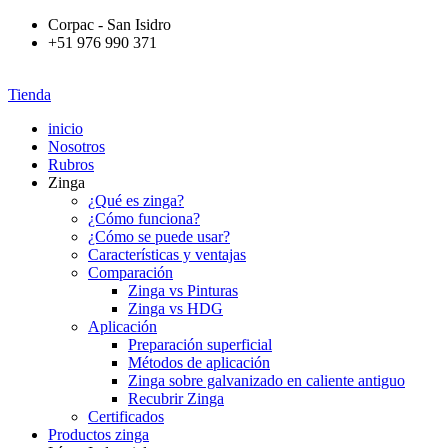
Corpac - San Isidro
+51 976 990 371
Tienda
inicio
Nosotros
Rubros
Zinga
¿Qué es zinga?
¿Cómo funciona?
¿Cómo se puede usar?
Características y ventajas
Comparación
Zinga vs Pinturas
Zinga vs HDG
Aplicación
Preparación superficial
Métodos de aplicación
Zinga sobre galvanizado en caliente antiguo
Recubrir Zinga
Certificados
Productos zinga