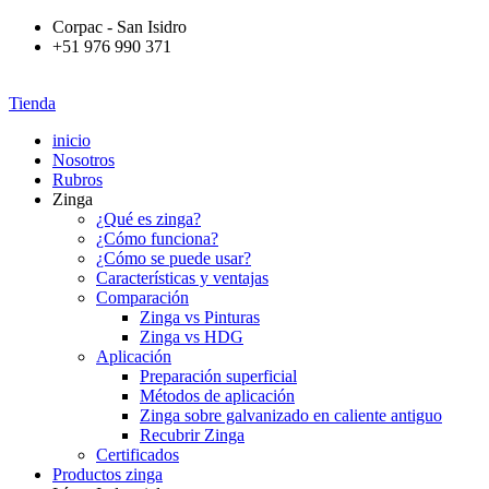
Corpac - San Isidro
+51 976 990 371
Tienda
inicio
Nosotros
Rubros
Zinga
¿Qué es zinga?
¿Cómo funciona?
¿Cómo se puede usar?
Características y ventajas
Comparación
Zinga vs Pinturas
Zinga vs HDG
Aplicación
Preparación superficial
Métodos de aplicación
Zinga sobre galvanizado en caliente antiguo
Recubrir Zinga
Certificados
Productos zinga